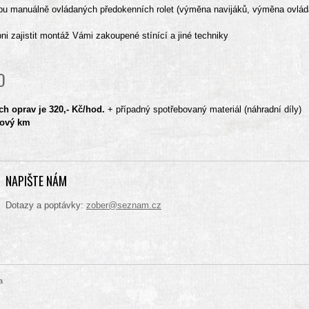
žbu manuálně ovládaných předokenních rolet (výměna navijáků, výměna ovlád
i zajistit montáž Vámi zakoupené stínící a jiné techniky
O
h oprav je 320,- Kč/hod.
+ případný spotřebovaný materiál (náhradní díly)
dový km
NAPIŠTE NÁM
Dotazy a poptávky:
zober@seznam.cz
a