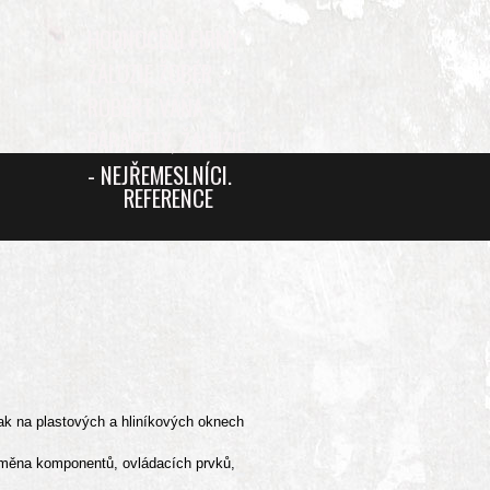
HODNOCENÍ FIRMY
ŽALUZIE ŽOBÉR -
ROBERT VÁŇA -
PARAPETY, ŽALUZIE
- NEJŘEMESLNÍCI.
REFERENCE
ak na plastových a hliníkových oknech
 výměna komponentů, ovládacích prvků,