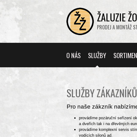
ŽALUZIE Ž
PRODEJ A MONTÁŽ STÍ
O NÁS
SLUŽBY
SORTIME
SLUŽBY ZÁKAZNÍK
Pro naše zákzník nabízíme
provádíme pozáruční seřízení ok
a dveřích tak i na dřevěných eu
provádíme komplexní servis stín
vodících silonů ad.