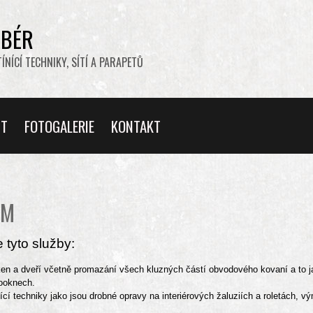
OBÉR
NÍCÍ TECHNIKY, SÍTÍ A PARAPETŮ
NT
FOTOGALERIE
KONTAKT
ŮM
 tyto služby:
en a dveří včetně promazání všech kluzných částí obvodového kovaní a to j
rooknech.
ící techniky jako jsou drobné opravy na interiérových žaluziích a roletách,