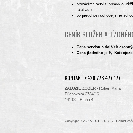
provádíme servis, opravy a údr
rolet ad.)
po předchozí dohodě jsme schopn
CENÍK SLUŽEB A JÍZDNÉH
Cena servisu a dalších drobnýc
Cena jízdného je 9,- Kč/dojez
KONTAKT +420 773 477 177
ŽALUZIE ŽOBÉR
- Robert Váňa
Púchovská 2784/16
141 00 Praha 4
Copyright 2026 ŽALUZIE ŽOBÉR - Robert Váň